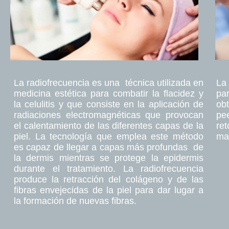
La radiofrecuencia es una técnica utilizada en
La
medicina estética para combatir la flacidez y
par
la celulitis y que consiste en la aplicación de
ob
radiaciones electromagnéticas que provocan
pe
el calentamiento de las diferentes capas de la
re
piel. La tecnología que emplea este método
ma
es capaz de llegar a capas más profundas de
la dermis mientras se protege la epidermis
durante el tratamiento. La radiofrecuencia
produce la retracción del colágeno y de las
fibras envejecidas de la piel para dar lugar a
la formación de nuevas fibras.